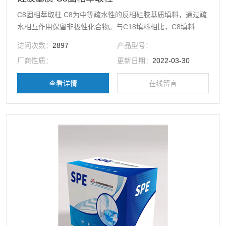
C8固相萃取柱 C8为中等疏水性的反相硅胶基质填料，通过疏
水相互作用保留非极性化合物。与C18填料相比，C8填料的
碳链较短，非极性疏水相互作用较弱，可萃取在C18上过度保
访问次数：
2897
产品型号：
留的物质。萃取血浆中的脂溶性和水溶性维生素、检测肉类中
厂商性质：
更新日期：
2022-03-30
的激素残留、检测废弃物中的农药残留、对生物大分子进行脱
盐。
查看详情
在线留言