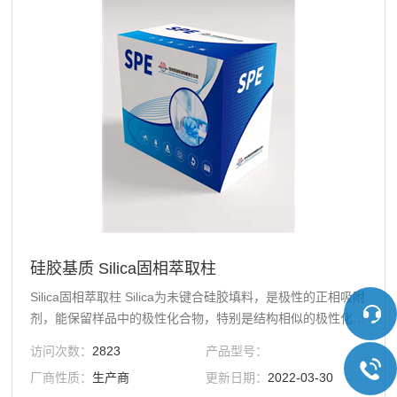
硅胶基质 Silica固相萃取柱
Silica固相萃取柱 Silica为未键合硅胶填料，是极性的正相吸附
剂，能保留样品中的极性化合物，特别是结构相似的极性化合
物。分析生物基质中的药物、毒物、环境污染物及其代谢物，
访问次数：
2823
产品型号：
如吡格列酮、乌头碱和多氯联苯，分离脂类、抗生素、胆汁
厂商性质：
生产商
更新日期：
2022-03-30
酸、寡糖等生物活性分子、检测食物中的真菌毒素，如伏马菌