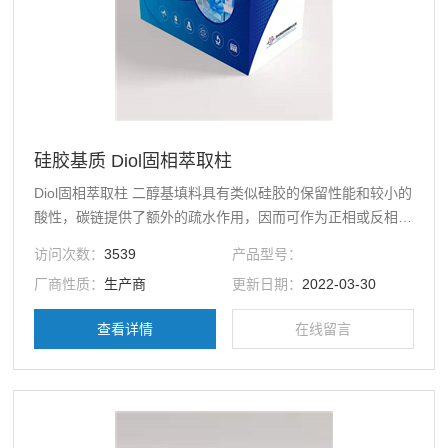
硅胶基质 Diol固相萃取柱
Diol固相萃取柱 二醇基填料具有类似硅胶的保留性能和较小的
酸性，碳链提供了额外的疏水作用，因而可作为正相或反相吸
附剂。分析植物油中的色素、酚类、磷脂组成、检测尿液等生
访问次数：
3539
产品型号：
物基质中的药物及代谢物、分离纯化聚糖混合物。可替代硅胶
厂商性质：
生产商
更新日期：
2022-03-30
柱并避免碱性杂质干扰、通过溶剂配比实现正相或反相保留。
查看详情
在线留言