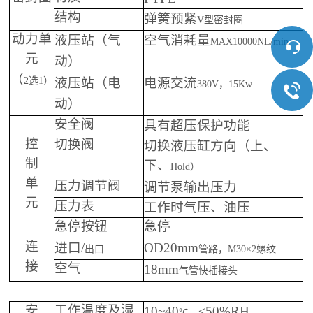
弹簧预紧
结构
V
型密封圈
（
空气消耗量
动力单
液压站
气
MAX10000NL/min
元
）
动
（
2
选
1
）
（
电源交流
液压站
电
380V
，
15Kw
）
动
具有超压保护功能
安全阀
控
切换液压缸方向（上、
切换阀
制
下、
Hold
）
单
调节泵输出压力
压力调节阀
元
工作时气压、油压
压力表
急停按钮
急停
/
OD20mm
连
进口
出口
管路，
M30
×
2
螺纹
接
18mm
空气
气管快插接头
10~40
≤
50%RH
安
工作温度及湿
℃，