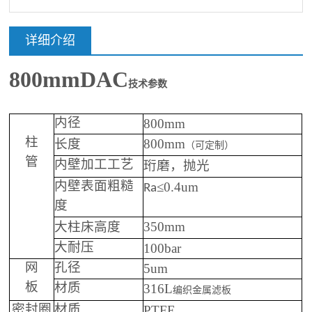
详细介绍
800mmDAC
技术参数
800mm
内径
柱
长度
800mm
（可定制）
管
，抛光
内壁加工工艺
珩磨
≤
0.4um
内壁表面粗糙
Ra
度
高
350mm
大柱床
度
100bar
大耐压
5um
网
孔径
板
316L
材质
编织金属滤板
PTFE
密封圈
材质