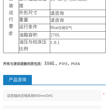
装
度
运
请咨询
外形尺寸
行
请咨询
重量
要
8bar
运行条件
压缩空气
求
油箱
270L
容积
1.8:1
油压与柱床压
比例
316L
：
，
PTFE
，
PEEK
所有与液体接触材质包括
产品咨询