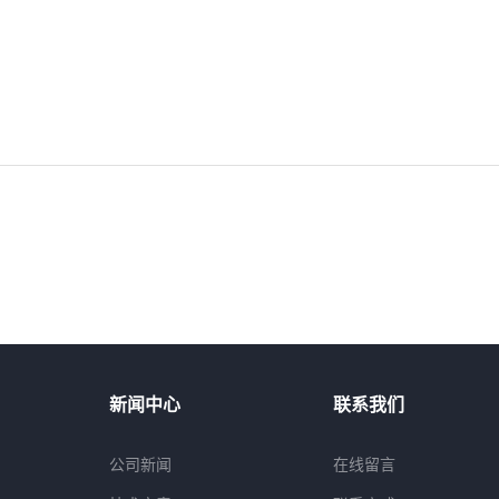
新闻中心
联系我们
公司新闻
在线留言