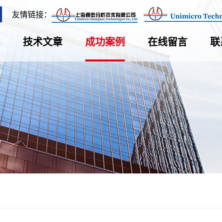
友情链接：
技术文章
成功案例
在线留言
联